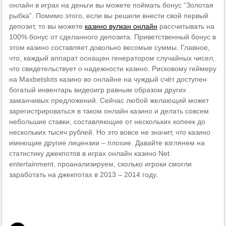
онлайн в играх на деньги вы можете поймать бонус “Золотая
рыбка”. Помимо этого, если вы решили внести свой первый
депозит, то вы можете
казино вулкан онлайн
рассчитывать на
100% бонус от сделанного депозита. Приветственный бонус в
этом казино составляет довольно весомые суммы. Главное,
что, каждый аппарат оснащен генератором случайных чисел,
что свидетельствует о надежности казино. Рисковому геймеру
на Maxbetslots казино во онлайне на чуждый счёт доступен
богатый инвентарь видеоигр равным образом других
заманчивых предложений. Сейчас любой желающий может
зарегистрироваться в таком онлайн казино и делать совсем
небольшие ставки, составляющие от нескольких копеек до
нескольких тысяч рублей. Но это вовсе не значит, что казино
имеющие другие лицензии – плохие. Давайте взглянем на
статистику джекпотов в играх онлайн казино Net
entertainment, проанализируем, сколько игроки смогли
заработать на джекпотах в 2013 – 2014 году.