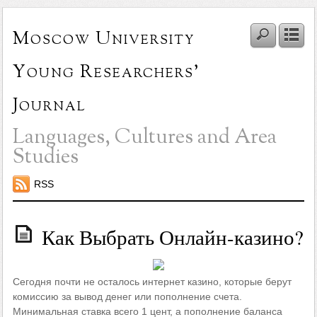
Moscow University
Young Researchers'
Journal
Languages, Cultures and Area
Studies
RSS
Как Выбрать Онлайн-казино?
Сегодня почти не осталось интернет казино, которые берут
комиссию за вывод денег или пополнение счета.
Минимальная ставка всего 1 цент, а пополнение баланса