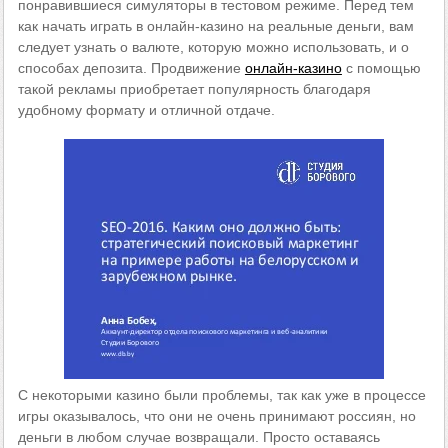
понравившиеся симуляторы в тестовом режиме. Перед тем
как начать играть в онлайн-казино на реальные деньги, вам
следует узнать о валюте, которую можно использовать, и о
способах депозита. Продвижение
онлайн-казино
с помощью
такой рекламы приобретает популярность благодаря
удобному формату и отличной отдаче.
С некоторыми казино были проблемы, так как уже в процессе
игры оказывалось, что они не очень принимают россиян, но
деньги в любом случае возвращали. Просто оставаясь