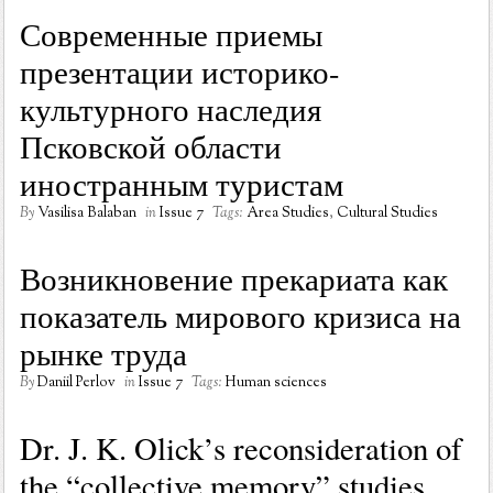
Современные приемы
презентации историко-
культурного наследия
Псковской области
иностранным туристам
By
Vasilisa Balaban
in
Issue 7
Tags:
Area Studies
,
Cultural Studies
Возникновение прекариата как
показатель мирового кризиса на
рынке труда
By
Daniil Perlov
in
Issue 7
Tags:
Human sciences
Dr. J. K. Olick’s reconsideration of
the “collective memory” studies