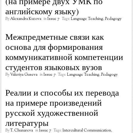
(на примере двух УМК по
английскому языку)
By
Alexandra Kuzova
in
Issue 7
Tags:
Language Teaching
,
Pedagogy
Межпредметные связи как
основа для формирования
коммуникативной компетенции
студентов языковых вузов
By
Valeriya Guseva
in
Issue 7
Tags:
Language Teaching
,
Pedagogy
Реалии и способы их перевода
на примере произведений
русской художественной
литературы
By
T. Chunareva
in
Issue 7
Tags:
Intercultural Communication
,