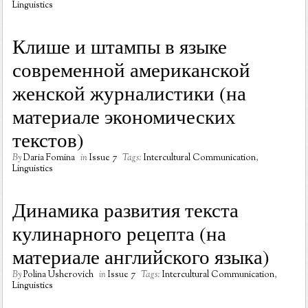
Linguistics
Клише и штампы в языке
современной американской
женской журналистики (на
материале экономических
текстов)
By
Daria Fomina
in
Issue 7
Tags:
Intercultural Communication
,
Linguistics
Динамика развития текста
кулинарного рецепта (на
материале английского языка)
By
Polina Usherovich
in
Issue 7
Tags:
Intercultural Communication
,
Linguistics