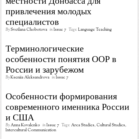
местности Донбасса для
привлечения молодых
специалистов
By
Svetlana Chobotova
in
Issue 7
Tags:
Language Teaching
Терминологические
особенности понятия ООР в
России и зарубежом
By
Kseniia Aleksandrova
in
Issue 7
Особенности формирования
современного именника России
и США
By
Anna Kovalenko
in
Issue 7
Tags:
Area Studies
,
Cultural Studies
,
Intercultural Communication