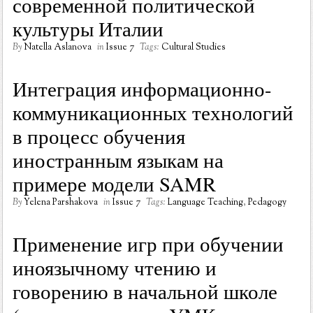
современной политической
культуры Италии
By
Natella Aslanova
in
Issue 7
Tags:
Cultural Studies
Интеграция информационно-
коммуникационных технологий
в процесс обучения
иностранным языкам на
примере модели SAMR
By
Yelena Parshakova
in
Issue 7
Tags:
Language Teaching
,
Pedagogy
Применение игр при обучении
иноязычному чтению и
говорению в начальной школе