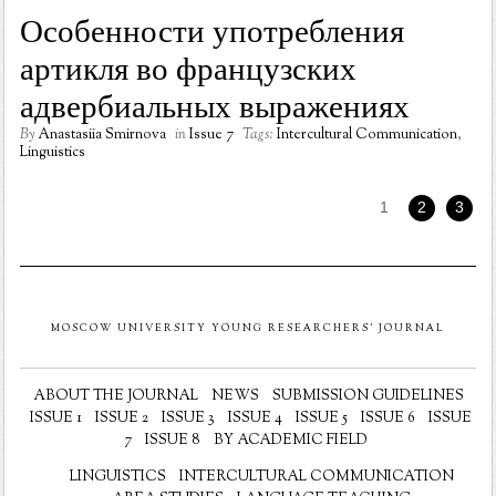
Особенности употребления
артикля во французских
адвербиальных выражениях
By
Anastasiia Smirnova
in
Issue 7
Tags:
Intercultural Communication
,
Linguistics
1
2
3
MOSCOW UNIVERSITY YOUNG RESEARCHERS' JOURNAL
ABOUT THE JOURNAL
NEWS
SUBMISSION GUIDELINES
ISSUE 1
ISSUE 2
ISSUE 3
ISSUE 4
ISSUE 5
ISSUE 6
ISSUE
7
ISSUE 8
BY ACADEMIC FIELD
LINGUISTICS
INTERCULTURAL COMMUNICATION