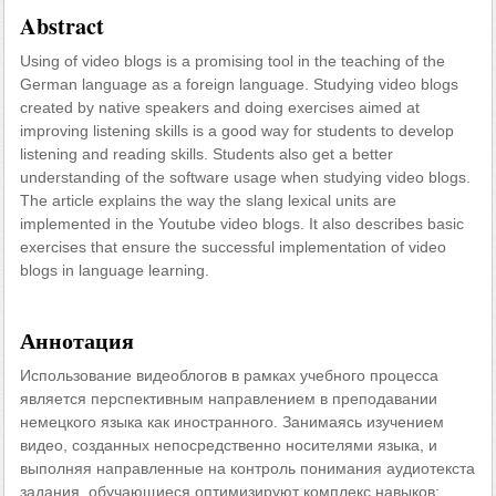
Abstract
Using of video blogs is a promising tool in the teaching of the
German language as a foreign language. Studying video blogs
created by native speakers and doing exercises aimed at
improving listening skills is a good way for students to develop
listening and reading skills. Students also get a better
understanding of the software usage when studying video blogs.
The article explains the way the slang lexical units are
implemented in the Youtube video blogs. It also describes basic
exercises that ensure the successful implementation of video
blogs in language learning.
Аннотация
Использование видеоблогов в рамках учебного процесса
является перспективным направлением в преподавании
немецкого языка как иностранного. Занимаясь изучением
видео, созданных непосредственно носителями языка, и
выполняя направленные на контроль понимания аудиотекста
задания, обучающиеся оптимизируют комплекс навыков: