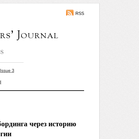
RSS
rs' Journal
s
Issue 3
d
бординга через историю
огии