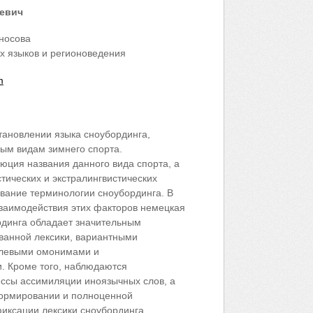
евич
носова
х языков и регионоведения
m
становлении языка сноубординга,
ым видам зимнего спорта.
юция названия данного вида спорта, а
тических и экстралингвистических
вание терминологии сноубординга. В
взаимодействия этих факторов немецкая
рдинга обладает значительным
ванной лексики, вариантными
слевыми омонимами и
. Кроме того, наблюдаются
ссы ассимиляции иноязычных слов, а
нормировании и полноценной
иксации лексики сноубординга.