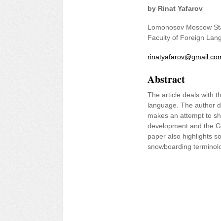
by Rinat Yafarov
Lomonosov Moscow Stat
Faculty of Foreign Lan
rinatyafarov@gmail.co
Abstract
The article deals with t
language. The author dw
makes an attempt to sh
development and the G
paper also highlights 
snowboarding terminol