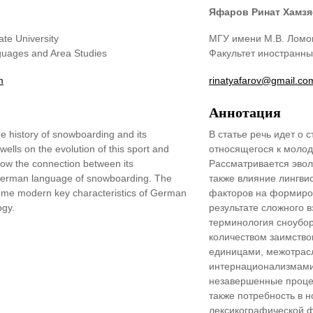
Яфаров Ринат Хамзя
e University
МГУ имени М.В. Ломо
guages and Area Studies
Факультет иностранны
m
rinatyafarov@gmail.co
Аннотация
he history of snowboarding and its
В статье речь идет о 
ells on the evolution of this sport and
относящегося к молод
ow the connection between its
Рассматривается эвол
erman language of snowboarding. The
также влияние лингвис
some modern key characteristics of German
факторов на формиро
ogy.
результате сложного 
терминология сноубо
количеством заимство
единицами, межотра
интернационализмами
незавершенные проце
также потребность в 
лексикографической ф