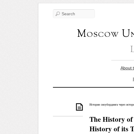
Moscow Uni
About 
История сноубординга через истор
The History o
History of its