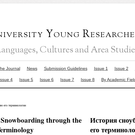
versity Young Researche
Languages, Cultures and Area Studie
the Journal
News
Submission Guidelines
Issue 1
Issue 2
Issue 4
Issue 5
Issue 6
Issue 7
Issue 8
By Academic Fiel
ию его терминологии
f Snowboarding through the
История сноу
 Terminology
его терминол