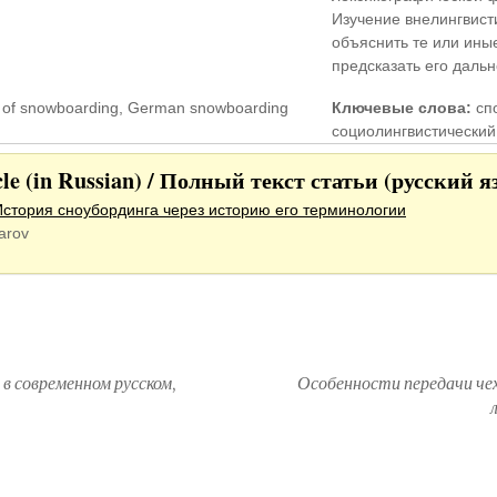
Изучение внелингвист
объяснить те или ины
предсказать его даль
y of snowboarding, German snowboarding
Ключевые слова:
спо
социолингвистический
icle (in Russian) / Полный текст статьи (русский я
История сноубординга через историю его терминологии
arov
в современном русском,
Особенности передачи чех