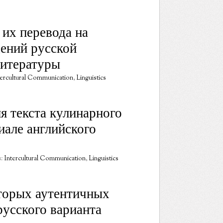
 их перевода на
ений русской
литературы
tercultural Communication
,
Linguistics
я текста кулинарного
иале английского
s:
Intercultural Communication
,
Linguistics
торых аутентичных
русского варианта