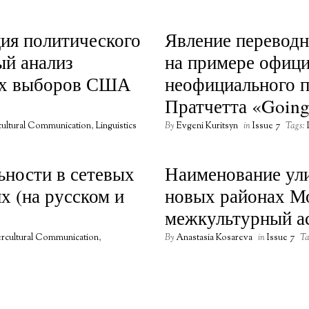
ия политического
Явление перевод
ый анализ
на примере офици
ких выборов США
неофициального п
Пратчетта «Going
cultural Communication
,
Linguistics
By
Evgeni Kuritsyn
in
Issue 7
Tags:
ьности в сетевых
Наименование ули
х (на русском и
новых районах М
межкультурный а
ercultural Communication
,
By
Anastasia Kosareva
in
Issue 7
Ta