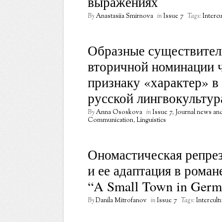
выражениях
By
Anastasiia Smirnova
in
Issue 7
Tags:
Interc
Образные существител
вторичной номинации ч
признаку «характер» в
русской лингвокультур
By
Anna Ososkova
in
Issue 7
,
Journal news a
Communication
,
Linguistics
Ономастическая репре
и ее адаптация в рома
“A Small Town in Germ
By
Danila Mitrofanov
in
Issue 7
Tags:
Intercul