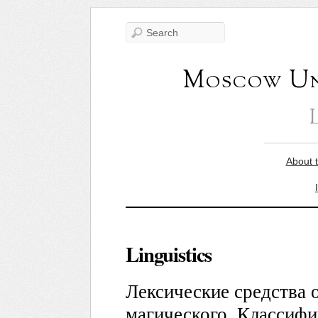
Moscow Uni
About 
Linguistics
Лексические средства 
магического. Классифи