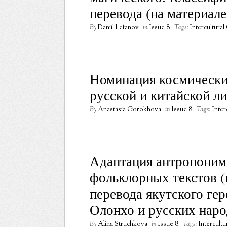
перевода (на материале
By
Daniil Lefanov
in
Issue 8
Tags:
Intercultura
Номинация космически
русской и китайской л
By
Anastasia Gorokhova
in
Issue 8
Tags:
Inte
Адаптация антропоним
фольклорных текстов (
перевода якутского ге
Олонхо и русских наро
By
Alina Struchkova
in
Issue 8
Tags:
Intercult