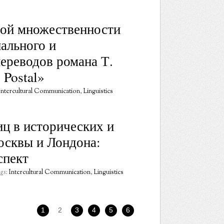
ной множественности
ального и
ереводов романа Т.
 Postal»
Intercultural Communication
,
Linguistics
ц в исторических и
осквы и Лондона:
спект
gs:
Intercultural Communication
,
Linguistics
1
2
3
4
5
6