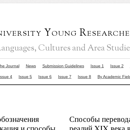
versity Young Researche
Languages, Cultures and Area Studie
the Journal
News
Submission Guidelines
Issue 1
Issue 2
Issue 4
Issue 5
Issue 6
Issue 7
Issue 8
By Academic Fiel
обозначения
Способы перевод
кация и способы
реалий XIX века 