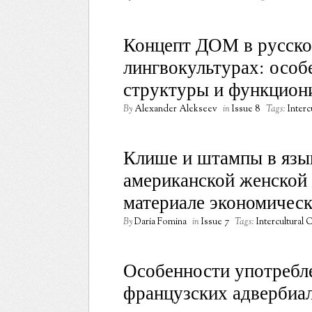
Концепт ДОМ в русско
лингвокультурах: особ
структуры и функцион
By
Alexander Alekseev
in
Issue 8
Tags:
Inter
Клише и штампы в язы
американской женской
материале экономическ
By
Daria Fomina
in
Issue 7
Tags:
Intercultural
Особенности употребле
французских адвербиа