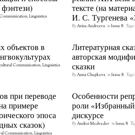
 фэнтези)
тексте (на матери
И. С. Тургенева 
l Communication
,
Linguistics
By
Arina Andreeva
in
Issue 8
Tags:
х объектов в
Литературная ска
ингвокультурах
авторская модиф
сказки
rcultural Communication
,
Linguistics
By
Anna Chepkova
in
Issue 8
Tags:
ов при переводе
Особенности репр
на примере
роли «Избранный
роического эпоса
дискурсе
дных сказок)
By
Andrei Medvedev
in
Issue 8
Ta
ural Communication
,
Linguistics