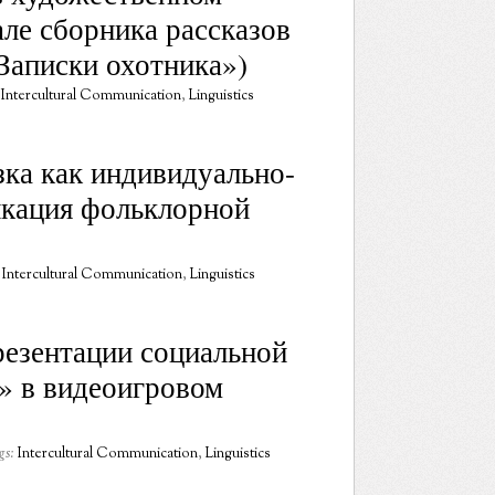
але сборника рассказов
«Записки охотника»)
Intercultural Communication
,
Linguistics
зка как индивидуально-
икация фольклорной
Intercultural Communication
,
Linguistics
езентации социальной
» в видеоигровом
gs:
Intercultural Communication
,
Linguistics