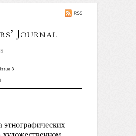
RSS
rs' Journal
s
Issue 3
d
а этнографических
в художественном