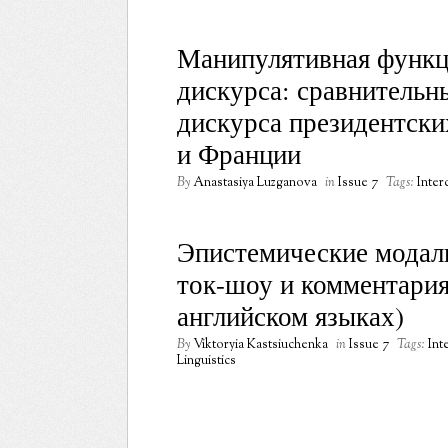
Манипулятивная функц
дискурса: сравнительн
дискурса президентс
и Франции
By
Anastasiya Luzganova
in
Issue 7
Tags:
Inter
Эпистемические модал
ток-шоу и комментария
английском языках)
By
Viktoryia Kastsiuchenka
in
Issue 7
Tags:
Int
Linguistics