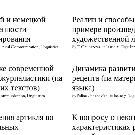
й и немецкой
Реалии и способы
енности
примере произвед
ирования
художественной 
cultural Communication
,
Linguistics
By
T. Chunareva
in
Issue 7
Tags:
In
ке современной
Динамика развити
 журналистики (на
рецепта (на матер
их текстов)
языка)
 Communication
,
Linguistics
By
Polina Usherovich
in
Issue 7
Tag
ния артикля во
К вопросу о неко
льных
характеристиках 